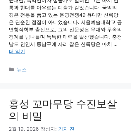
윤대만, 국악인이자 점술가로 알려진 그는 마치 전
통과 현대를 아우르는 예술가 같았습니다. 국악의
깊은 전통을 품고 있는 운명전쟁49 윤대만 신록당
은 단순한 점집이 아니었습니다. 서울예술대학교 공
연창작학부 출신으로, 그의 전문성은 무대와 무속의
경계를 넘나들며 독특한 매력을 발산했습니다. 충청
남도 천안시 동남구에 자리 잡은 신록당은 마치 …
더 읽기
카
뉴스
테
고
리
홍성 꼬마무당 수진보살
의 비밀
2월 19, 2026
작성자:
기자 진