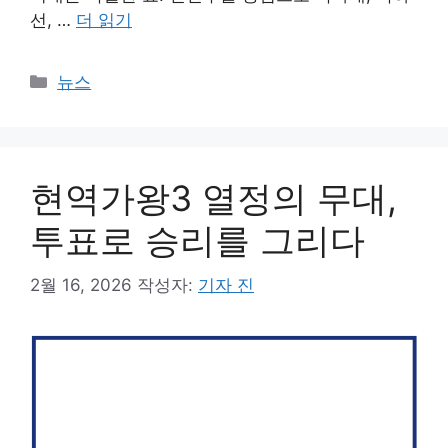
선, …
더 읽기
카
뉴스
테
고
리
현역가왕3 열정의 무대,
투표로 승리를 그리다
2월 16, 2026
작성자:
기자 진