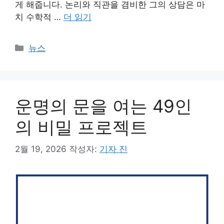
게 해줍니다. 논리와 직관을 겸비한 그의 상담은 마
치 수학적 …
더 읽기
카
뉴스
테
고
리
운명의 문을 여는 49인
의 비밀 프로젝트
2월 19, 2026
작성자:
기자 진