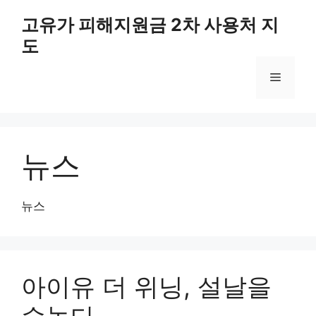
컨
고유가 피해지원금 2차 사용처 지
텐
도
츠
로
메
건
너
뛰
뉴
기
뉴스
뉴스
아이유 더 위닝, 설날을