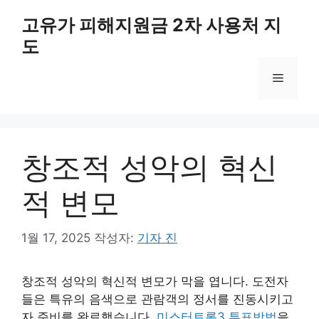
컨
고유가 피해지원금 2차 사용처 지
텐
도
츠
로
메
건
너
뛰
뉴
기
창조적 성악의 혁신
적 변모
1월 17, 2025
작성자:
기자 진
창조적 성악의 혁신적 변모가 막을 엽니다. 도전자
들은 특유의 음색으로 관람객의 정서를 진동시키고
자 준비를 완료했습니다.
미스터트롯3 투표방법
을