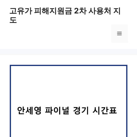
컨
고유가 피해지원금 2차 사용처 지
텐
도
츠
로
메
건
너
뛰
뉴
기