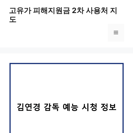
컨
고유가 피해지원금 2차 사용처 지
텐
도
츠
로
메
건
너
뛰
뉴
기